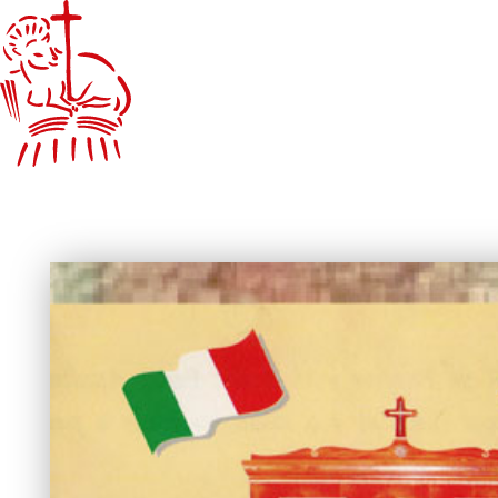
San Juan Bautista Mar del Plata
Comisión de Festejos de San Juan Bautista en Mar del Plata, Patrono de la Colectividad Siciliana de Acitrezza