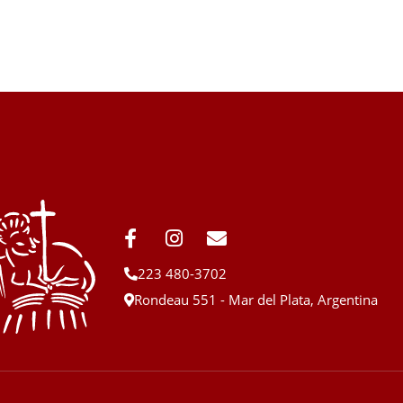
223 480-3702
Rondeau 551 - Mar del Plata, Argentina
San Juan Bautista Mar del Plata
 San Juan Bautista en Mar del Plata, Patrono de la Colectividad Siciliana de Acitrezza