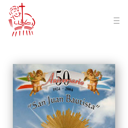
San Juan Bautista Mar del Plata
Comisión de Festejos de San Juan Bautista en Mar del Plata, Patrono de la Colectividad Siciliana de Acitrezza