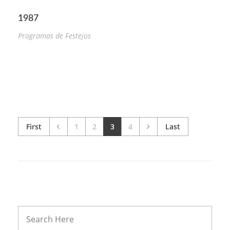
1987
Programas de Festejos
First
1
2
3
4
Last